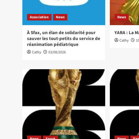
Association
News
News
À Sfax, un élan de solidarité pour
YARA : La M
sauver les tout-petits du service de
Cathy
1
réanimation pédiatrique
Cathy
03/08/2026
News
Sport
News
Sp