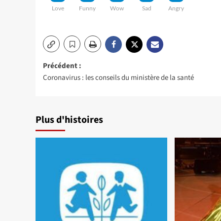
Love
Funny
Wow
Sad
Angry
Navigation
Précédent :
Coronavirus : les conseils du ministère de la santé
d’article
Plus d'histoires