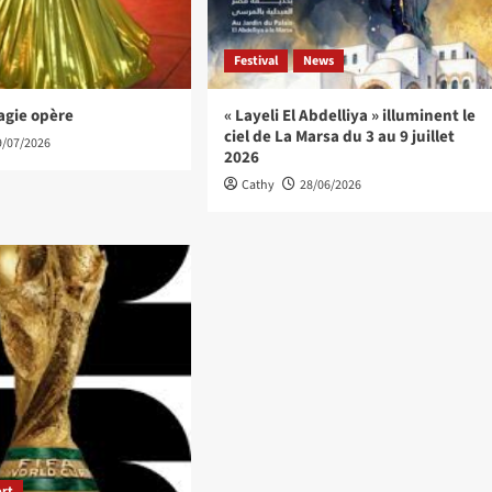
Festival
News
agie opère
« Layeli El Abdelliya » illuminent le
ciel de La Marsa du 3 au 9 juillet
9/07/2026
2026
Cathy
28/06/2026
ort