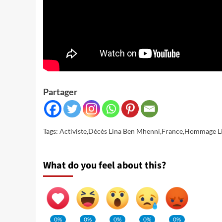
Partager
Tags:
Activiste
,
Décès Lina Ben Mhenni
,
France
,
Hommage Li
What do you feel about this?
0%
0%
0%
0%
0%