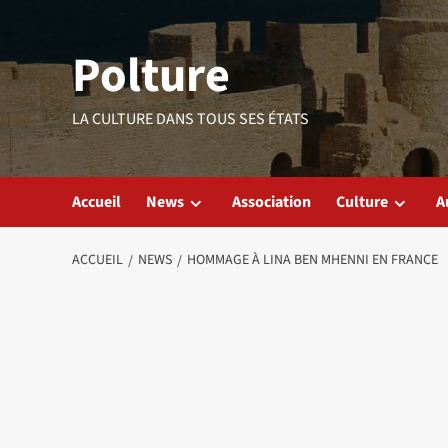
Aller
au
Polture
contenu
LA CULTURE DANS TOUS SES ÉTATS
Accueil
News
Association
Culture
A
ACCUEIL
NEWS
HOMMAGE À LINA BEN MHENNI EN FRANCE