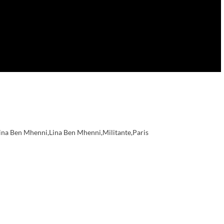
na Ben Mhenni
,
Lina Ben Mhenni
,
Militante
,
Paris