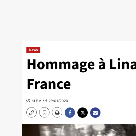
News
Hommage à Lina
France
M.E.A
29/01/2020