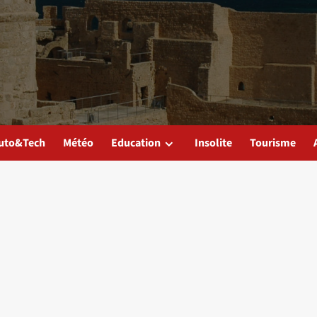
uto&Tech
Météo
Education
Insolite
Tourisme