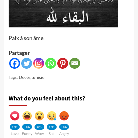
Paix à son âme.
Partager
Tags:
Décès
,
tunisie
What do you feel about this?
0%
0%
0%
0%
0%
Love
Funny
Wow
Sad
Angry