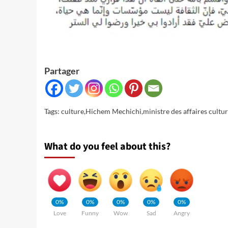
Partager
Tags:
culture
,
Hichem Mechichi
,
ministre des affaires cultur
What do you feel about this?
0%
0%
0%
0%
0%
Love
Funny
Wow
Sad
Angry