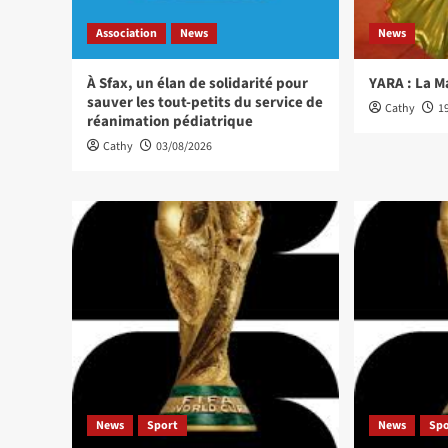
Association
News
News
À Sfax, un élan de solidarité pour
YARA : La M
sauver les tout-petits du service de
Cathy
1
réanimation pédiatrique
Cathy
03/08/2026
News
Sport
News
Sp