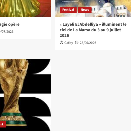
Festival
News
agie opère
« Layeli El Abdelliya » illuminent le
ciel de La Marsa du 3 au 9 juillet
9/07/2026
2026
Cathy
28/06/2026
ort