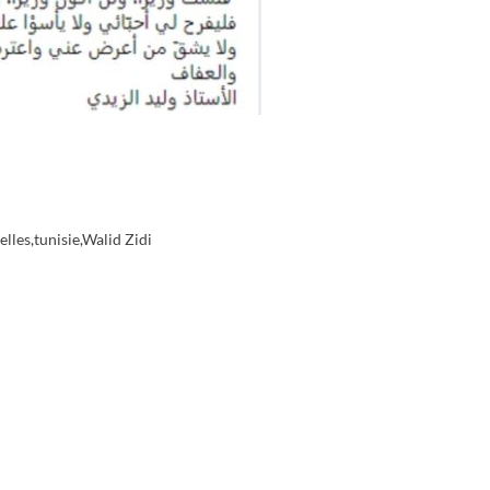
elles
,
tunisie
,
Walid Zidi