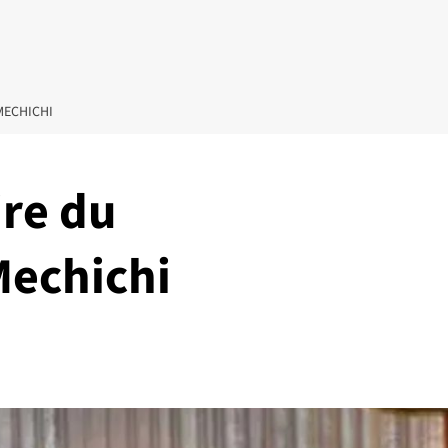
MECHICHI
ire du
echichi