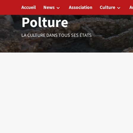
Aller
Accueil
News
Association
Culture
A
au
Polture
contenu
LA CULTURE DANS TOUS SES ÉTATS