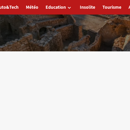
uto&Tech
Météo
Education
Insolite
Tourisme