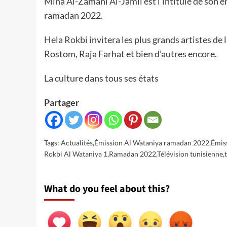
Mina Al-Zamani Al-Jamil est l’intitulé de son é
ramadan 2022.
Hela Rokbi
invitera les plus grands artistes d
Rostom, Raja Farhat et bien d’autres encore.
La culture dans tous ses états
Partager
Tags:
Actualités
,
Émission Al Wataniya ramadan 2022
,
Émiss
Rokbi Al Wataniya 1
,
Ramadan 2022
,
Télévision tunisienne
,
What do you feel about this?