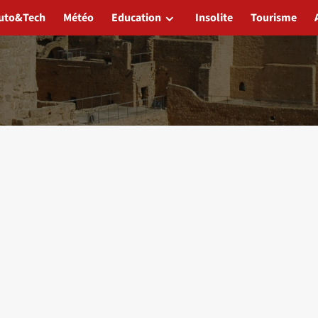
uto&Tech
Météo
Education
Insolite
Tourisme