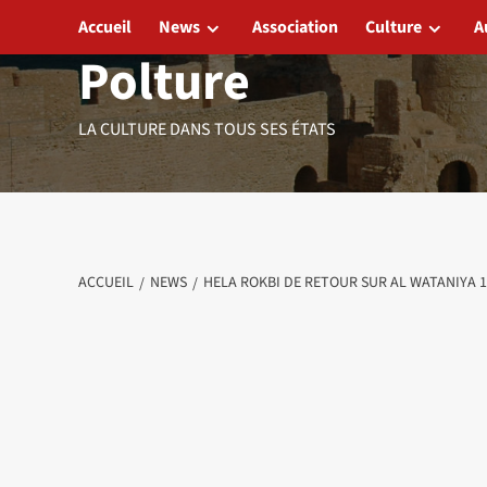
Aller
Accueil
News
Association
Culture
A
au
Polture
contenu
LA CULTURE DANS TOUS SES ÉTATS
ACCUEIL
NEWS
HELA ROKBI DE RETOUR SUR AL WATANIYA 1