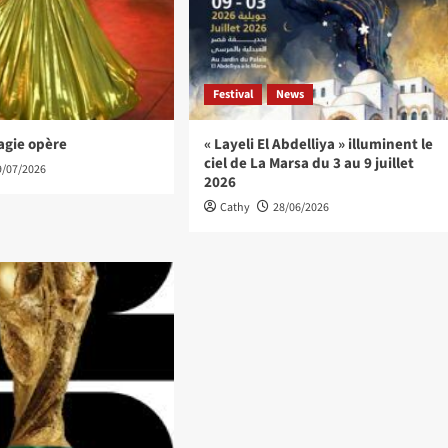
Festival
News
agie opère
« Layeli El Abdelliya » illuminent le
ciel de La Marsa du 3 au 9 juillet
9/07/2026
2026
Cathy
28/06/2026