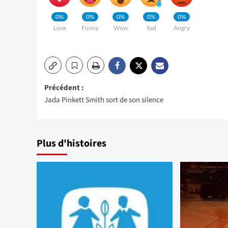
0%
0%
0%
0%
0%
Love
Funny
Wow
Sad
Angry
Navigation
Précédent :
Jada Pinkett Smith sort de son silence
d’article
Plus d'histoires