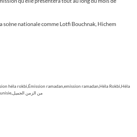
mission qu’elle présentera tout au long du mois de
e la scène nationale comme Lotfi Bouchnak, Hichem
ion héla rokbi
,
Émission ramadan
,
emission ramadan
,
Héla Rokbi
,
Héla
tunisie
,
من الزمن الجميل