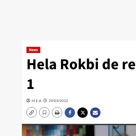
News
Hela Rokbi de re
1
M.E.A
29/03/2022