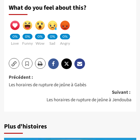
What do you feel about this?
0%
0%
0%
0%
0%
Love
Funny
Wow
Sad
Angry
Navigation
Précédent :
Les horaires de rupture de jeûne à Gabès
d’article
Suivant :
Les horaires de rupture de jeûne à Jendouba
Plus d'histoires