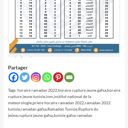
Partager
Tags:
horaire ramadan 2022
,
horaire rupture jeune gafsa
,
horaire
rupture jeune tunisie
,
inm
,
institut national de la
meteorologie
,
priere horaire ramadan 2022
,
ramadan 2022
tunisie
,
ramadan gafsa
,
Ramadan Tunisie
,
Rupture du
jeûne
,
rupture jeune gafsa
,
tunisie gafsa ramadan