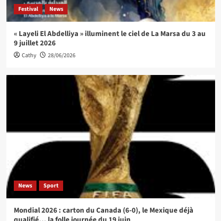
Festival
News
« Layeli El Abdelliya » illuminent le ciel de La Marsa du 3 au
9 juillet 2026
Cathy
28/06/2026
News
Sport
Mondial 2026 : carton du Canada (6-0), le Mexique déjà
qualifié… la folle journée du 19 juin