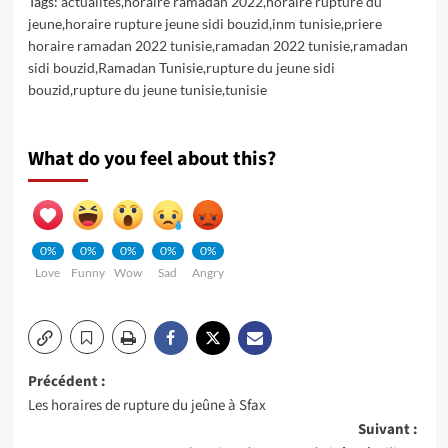
Tags:
actualites
,
horaire ramadan 2022
,
horaire rupture du
jeune
,
horaire rupture jeune sidi bouzid
,
inm tunisie
,
priere
horaire ramadan 2022 tunisie
,
ramadan 2022 tunisie
,
ramadan
sidi bouzid
,
Ramadan Tunisie
,
rupture du jeune sidi
bouzid
,
rupture du jeune tunisie
,
tunisie
What do you feel about this?
0%
0%
0%
0%
0%
Love
Funny
Wow
Sad
Angry
Navigation
Précédent :
Les horaires de rupture du jeûne à Sfax
d’article
Suivant :