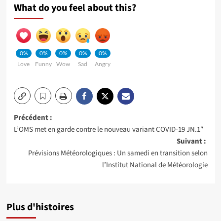
What do you feel about this?
0%
0%
0%
0%
0%
Love
Funny
Wow
Sad
Angry
Navigation
Précédent :
L’OMS met en garde contre le nouveau variant COVID-19 JN.1″
d’article
Suivant :
Prévisions Météorologiques : Un samedi en transition selon
l’Institut National de Météorologie
Plus d'histoires