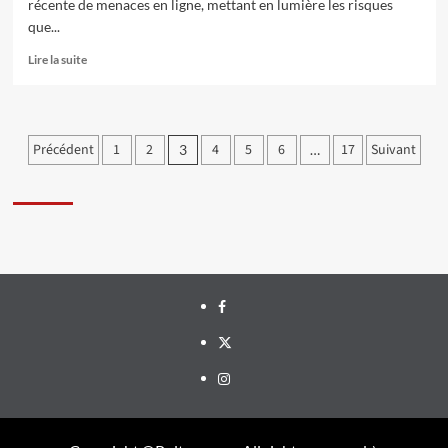
récente de menaces en ligne, mettant en lumière les risques
que...
Lire la suite
Pagination
Précédent
1
2
4
5
6
17
Suivant
3
…
des
publications
Facebook
Twitter
Instagram