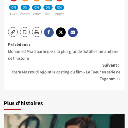
0%
0%
0%
0%
0%
Love
Funny
Wow
Sad
Angry
Navigation
Précédent :
Mohamed Mrad participe à la plus grande flottille humanitaire
d’article
de l’histoire
Suivant :
Yosra Massoudi rejoint le casting du film « Le Tueur en série de
Tagammu »
Plus d'histoires