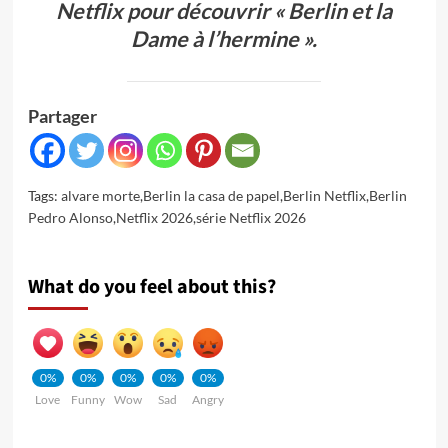
Netflix pour découvrir « Berlin et la
Dame à l’hermine ».
Partager
Tags:
alvare morte
,
Berlin la casa de papel
,
Berlin Netflix
,
Berlin
Pedro Alonso
,
Netflix 2026
,
série Netflix 2026
What do you feel about this?
0%
0%
0%
0%
0%
Love
Funny
Wow
Sad
Angry