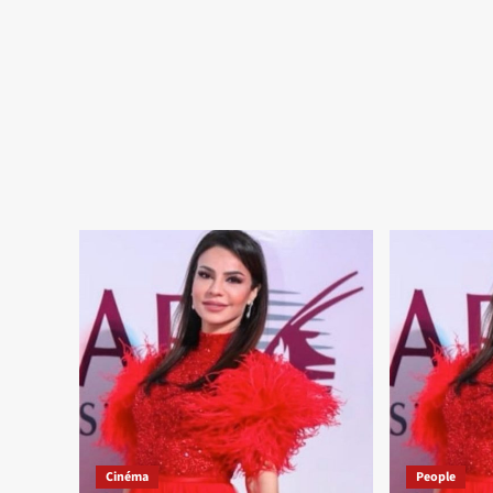
Cinéma
People