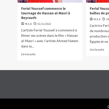
Feriel Youssef commence le
Ferial Yous
tournage de Hassan al-Masri à
boîtes de p
Beyrouth
M.E.A
24
M.E.A
01/11/2022
L’actrice Fer
L’artiste Ferial Youssef a commencé à
de nombreus
filmer ses scènes dans le film « Hassan
production o
al-Masri » avec l’artiste Ahmed Hatem
Égypte et ne l
dans la...
Lire la suite
Lire la suite