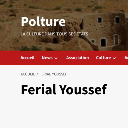
Aller
au
Polture
contenu
LA CULTURE DANS TOUS SES ÉTATS
Accueil
News
Association
Culture
A
ACCUEIL
FERIAL YOUSSEF
Ferial Youssef