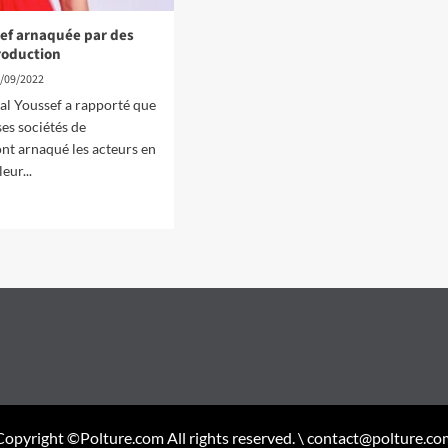
sef arnaquée par des
roduction
/09/2022
ial Youssef a rapporté que
es sociétés de
nt arnaqué les acteurs en
eur...
Copyright ©Polture.com All rights reserved. \ contact@polture.co