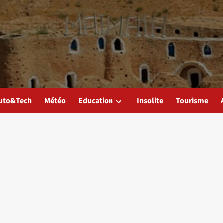
uto&Tech
Météo
Education
Insolite
Tourisme