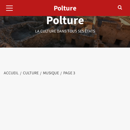
Menu
Aller
Polture
principal
au
Polture
contenu
LA CULTURE DANS TOUS SES ÉTATS
ACCUEIL
CULTURE
MUSIQUE
PAGE 3