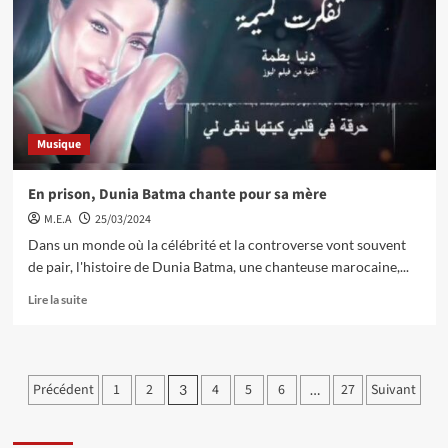
Musique
En prison, Dunia Batma chante pour sa mère
M.E.A
25/03/2024
Dans un monde où la célébrité et la controverse vont souvent
de pair, l'histoire de Dunia Batma, une chanteuse marocaine,...
Lire la suite
Pagination
Précédent
1
2
4
5
6
27
Suivant
3
…
des