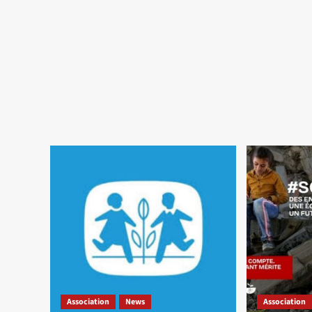
Association
News
Association