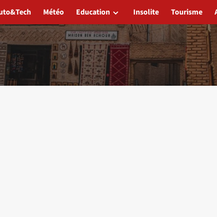
uto&Tech
Météo
Education
Insolite
Tourisme