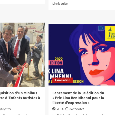
Lire la suite
Association
quisition d’un Minibus
Lancement de la 3e édition du
tre d’Enfants Autistes à
« Prix Lina Ben Mhenni pour la
liberté d’expression »
/05/2022
M.E.A
04/05/2022