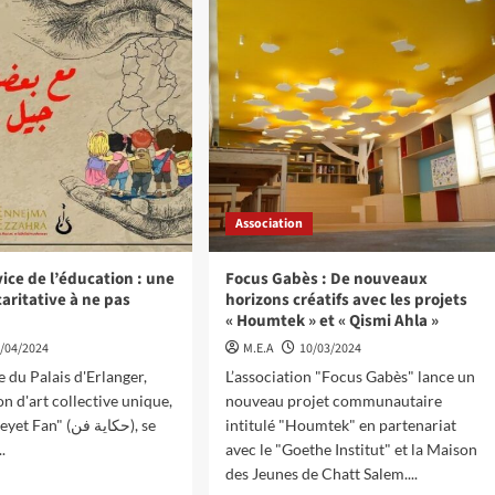
Association
vice de l’éducation : une
Focus Gabès : De nouveaux
caritative à ne pas
horizons créatifs avec les projets
« Houmtek » et « Qismi Ahla »
/04/2024
M.E.A
10/03/2024
e du Palais d'Erlanger,
L’association "Focus Gabès" lance un
n d'art collective unique,
nouveau projet communautaire
n" (حكاية فن), se
intitulé "Houmtek" en partenariat
.
avec le "Goethe Institut" et la Maison
des Jeunes de Chatt Salem....