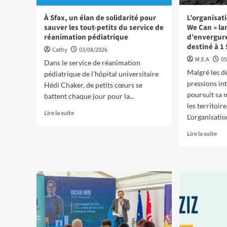
À Sfax, un élan de solidarité pour
L’organisat
sauver les tout-petits du service de
We Can » la
réanimation pédiatrique
d’envergure
destiné à 1
Cathy
03/08/2026
M.E.A
05
Dans le service de réanimation
Malgré les dé
pédiatrique de l'hôpital universitaire
pressions in
Hédi Chaker, de petits cœurs se
poursuit sa 
battent chaque jour pour la...
les territoir
Lire la suite
L'organisatio
Lire la suite