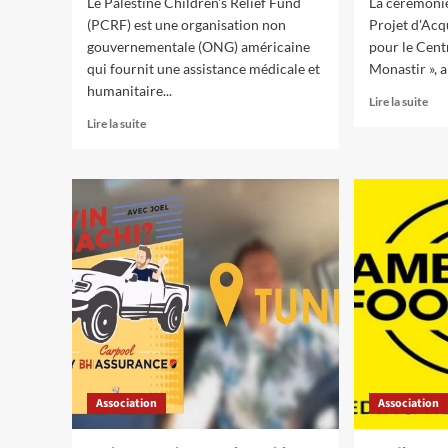
Le Palestine Children's Relief Fund
La cérémonie
(PCRF) est une organisation non
Projet d'Acq
gouvernementale (ONG) américaine
pour le Cent
qui fournit une assistance médicale et
Monastir », a 
humanitaire...
Lire la suite
Lire la suite
Association
Association