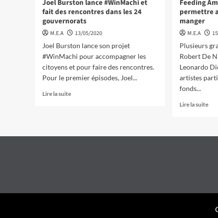
Joel Burston lance #WinMachi et
Feeding Am
fait des rencontres dans les 24
permettre a
gouvernorats
manger
M.E.A
13/05/2020
M.E.A
15
Joel Burston lance son projet
Plusieurs g
#WinMachi pour accompagner les
Robert De Ni
citoyens et pour faire des rencontres.
Leonardo Dic
Pour le premier épisodes, Joel...
artistes part
fonds...
Lire la suite
Lire la suite