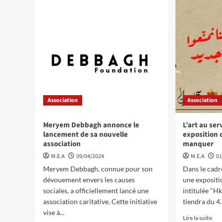
Association
Association
Meryem Debbagh annonce le
L’art au ser
lancement de sa nouvelle
exposition 
association
manquer
M.E.A
09/04/2024
M.E.A
01
Meryem Debbagh, connue pour son
Dans le cadr
dévouement envers les causes
une expositio
sociales, a officiellement lancé une
intitulée "Hkeyet Fa
association caritative. Cette initiative
tiendra du 4..
vise à...
Lire la suite