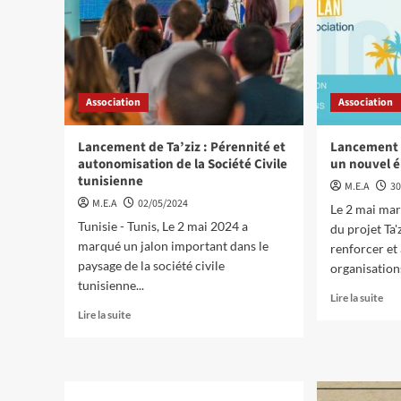
Association
Association
Lancement de Ta’ziz : Pérennité et
Lancement 
autonomisation de la Société Civile
un nouvel é
tunisienne
M.E.A
30
M.E.A
02/05/2024
Le 2 mai mar
Tunisie - Tunis, Le 2 mai 2024 a
du projet Ta'z
marqué un jalon important dans le
renforcer et
paysage de la société civile
organisations
tunisienne...
Lire la suite
Lire la suite