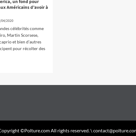
erica, un fond pour
ux Américains d’avoir à
/04/2020
randes célébrités comme
ro, Martin Scorsese,
aprio et bien d'autres
icipent pour récolter des
Copyright ©Polture.com All rights reserved. \ contact@polture.co