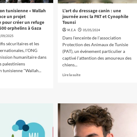
ion tunisienne « Wallah
L’art du dressage canin : une
nce un projet
journée avec la PAT et Cynophile
 pour créer un refuge
Tounsi
 500 orphelins à Gaza
M.E.A
05/05/2024
/09/2025
Dans l'enceinte de l'association
fis sécuritaires et les
Protection des Animaux de Tunisie
ternationales, l'ONG
(PAT), un événement particulier a
mission humanitaire dans
captivé l'attention des amoureux des
es palestiniens
chiens...
n tunisienne "Wallah...
Lire la suite