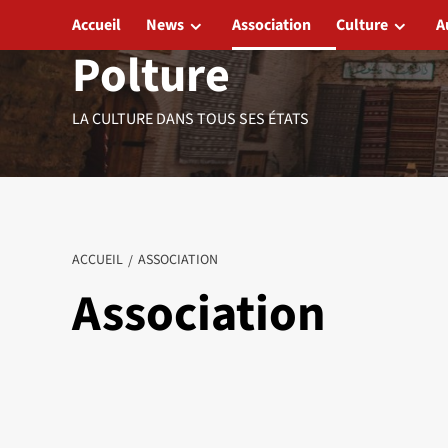
Aller
Accueil
News
Association
Culture
A
au
Polture
contenu
LA CULTURE DANS TOUS SES ÉTATS
ACCUEIL
ASSOCIATION
Association