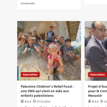
Lire la suite
Association
Association
Palestine Children’s Relief Fund :
Projet d’Ac
une ONG qui vient en aide aux
pour le Cen
enfants palestiniens
Monastir
M.E.A
07/11/2023
M.E.A
31