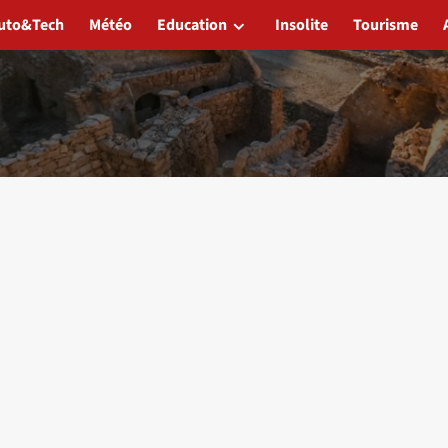
uto&Tech
Météo
Education
Insolite
Tourisme