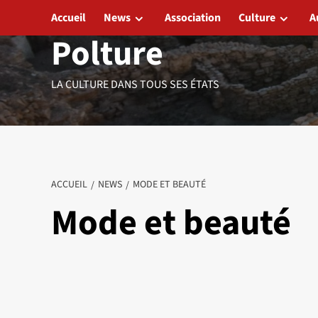
Aller
Accueil
News
Association
Culture
A
au
Polture
contenu
LA CULTURE DANS TOUS SES ÉTATS
ACCUEIL
NEWS
MODE ET BEAUTÉ
Mode et beauté