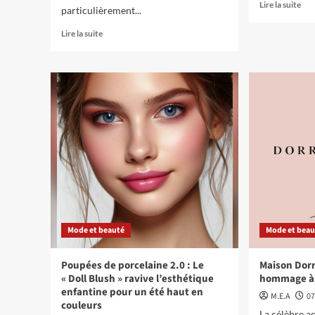
Lire la suite
particulièrement...
Lire la suite
Mode et beauté
Mode et beau
Poupées de porcelaine 2.0 : Le
Maison Dorr
« Doll Blush » ravive l’esthétique
hommage à
enfantine pour un été haut en
M.E.A
07
couleurs
La célèbre a