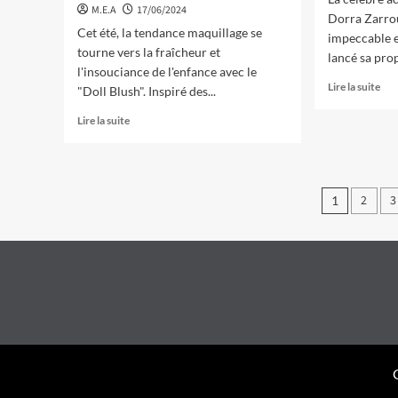
M.E.A
17/06/2024
Dorra Zarrou
Cet été, la tendance maquillage se
impeccable e
tourne vers la fraîcheur et
lancé sa pro
l'insouciance de l'enfance avec le
Lire la suite
"Doll Blush". Inspiré des...
Lire la suite
Pagina
2
3
1
des
public