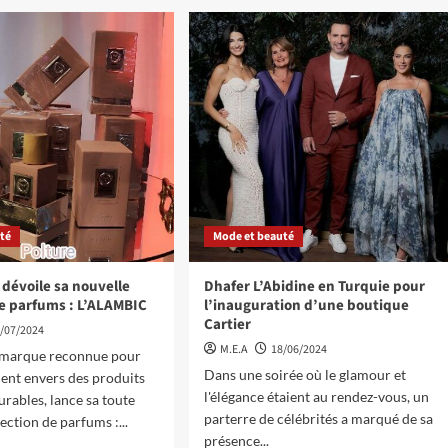
té
Mode et beauté
 dévoile sa nouvelle
Dhafer L’Abidine en Turquie pour
de parfums : L’ALAMBIC
l’inauguration d’une boutique
Cartier
/07/2024
M.E.A
18/06/2024
, marque reconnue pour
Dans une soirée où le glamour et
ent envers des produits
l'élégance étaient au rendez-vous, un
urables, lance sa toute
parterre de célébrités a marqué de sa
ection de parfums :...
présence...