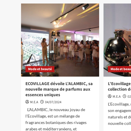
Mode et beauté
Mode et beau
ECOVILLAGE dévoile L’ALAMBIC, sa
L’Ecovillage
nouvelle marque de parfums aux
collection 
essences uniques
M.E.A
02
M.E.A
04/07/2024
L'Ecovillage
L’ALAMBIC, le nouveau joyau de
son engagem
l'Ecovillage, est un mélange de
naturels et d
fragrances botaniques des rivages
nouvelle coll
arabes et méditerranéens, et