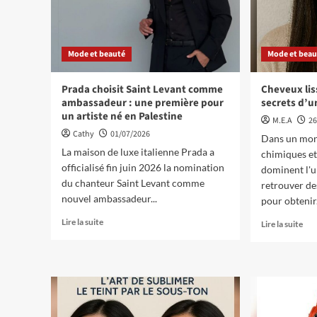
Mode et beauté
Mode et beau
Prada choisit Saint Levant comme
Cheveux lis
ambassadeur : une première pour
secrets d’u
un artiste né en Palestine
M.E.A
26
Cathy
01/07/2026
Dans un mon
La maison de luxe italienne Prada a
chimiques et
officialisé fin juin 2026 la nomination
dominent l'un
du chanteur Saint Levant comme
retrouver de
nouvel ambassadeur...
pour obtenir.
Lire la suite
Lire la suite