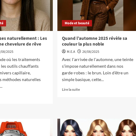
té
Mode et beauté
ses naturellement : Les
Quand l’automne 2025 révèle sa
ne chevelure de rêve
couleur la plus noble
/08/2025
M.E.A
26/08/2025
de où les traitements
Avec l'arrivée de l'automne, une teinte
 les outils chauffants
s'impose naturellement dans nos
ivers capillaire,
garde-robes : le brun. Loin d'être un
s méthodes naturelles
simple basique, cette...
..
Lire la suite