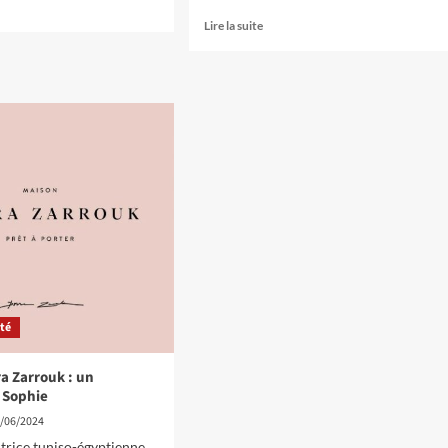
Lire la suite
té
a Zarrouk : un
 Sophie
/06/2024
ctrice tuniso-égyptienne