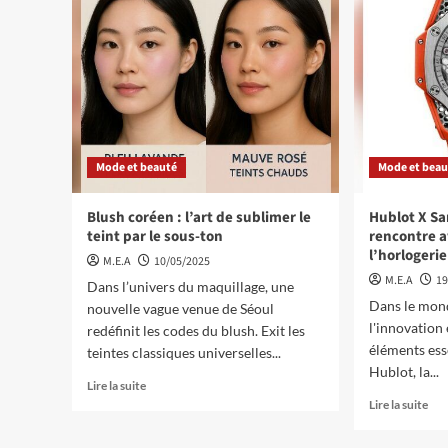
Mode et beauté
Mode et beau
Blush coréen : l’art de sublimer le
Hublot X Sa
teint par le sous-ton
rencontre a
l’horlogerie
M.E.A
10/05/2025
M.E.A
19
Dans l’univers du maquillage, une
Dans le mond
nouvelle vague venue de Séoul
l'innovation 
redéfinit les codes du blush. Exit les
éléments ess
teintes classiques universelles...
Hublot, la...
Lire la suite
Lire la suite