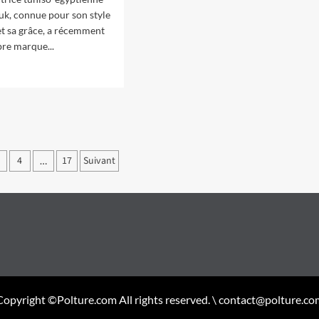
k, connue pour son style
t sa grâce, a récemment
pre marque...
tion
4
17
Suivant
…
ations
Copyright ©Polture.com All rights reserved. \ contact@polture.co