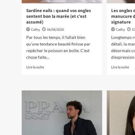
Sardine nails : quand vos ongles
Les ongles d
sentent bon la marée (et c’est
manucure d
assumé)
signature
Cathy
04/08/2026
Cathy
0
Par tous les temps, il fallait bien
Longtemps re
qu'une tendance beauté finisse par
détail, la m
repêcher le poisson en boîte. C'est
désormais co
chose faite...
d'expression 
Lire la suite
Lire la suite