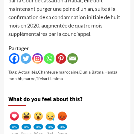
par la Cour de cassation à Rabat, elle doit
maintenant purger une peine d’un an, suite à la
confirmation de sa condamnation initiale de huit
mois en 2020, augmentée de quatre mois
supplémentaires par la cour d’appel.
Partager
Tags:
Actualités
,
Chanteuse marocaine
,
Dunia Batma
,
Hamza
mon bb
,
maroc
,
Tfekart Lmima
What do you feel about this?
0%
0%
0%
0%
0%
Love
Funny
Wow
Sad
Angry