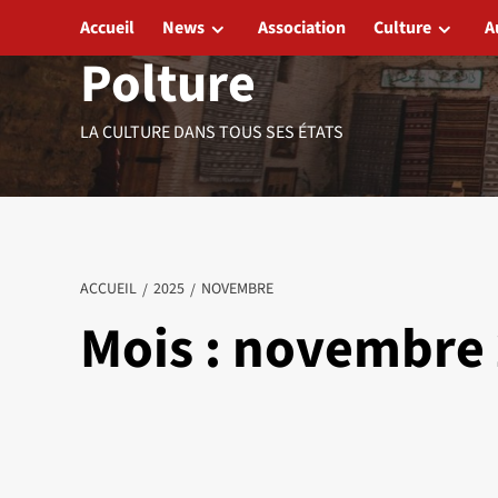
Aller
Accueil
News
Association
Culture
A
au
Polture
contenu
LA CULTURE DANS TOUS SES ÉTATS
ACCUEIL
2025
NOVEMBRE
Mois :
novembre 