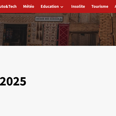
uto&Tech
Météo
Education
Insolite
Tourisme
2025