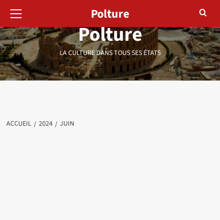
Menu
Aller
Polture
principal
au
Polture
contenu
LA CULTURE DANS TOUS SES ÉTATS
ACCUEIL
2024
JUIN