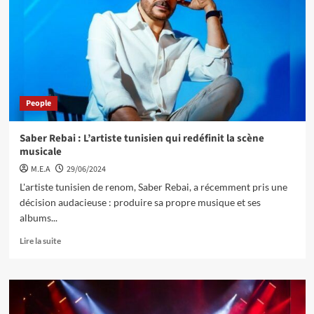
People
Saber Rebai : L’artiste tunisien qui redéfinit la scène
musicale
M.E.A
29/06/2024
L'artiste tunisien de renom, Saber Rebai, a récemment pris une
décision audacieuse : produire sa propre musique et ses
albums...
Lire la suite