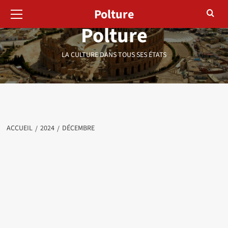
Menu
Aller
Polture
principal
au
Polture
contenu
LA CULTURE DANS TOUS SES ÉTATS
ACCUEIL
2024
DÉCEMBRE