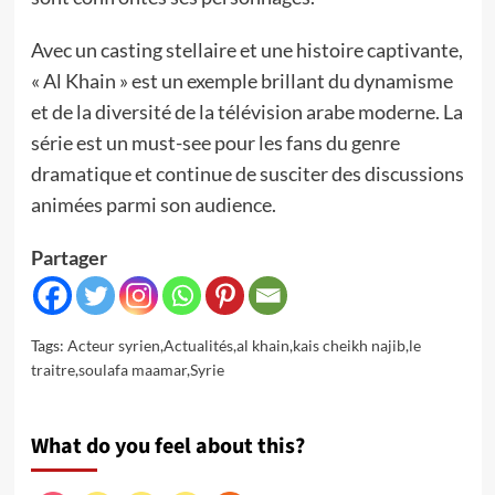
Avec un casting stellaire et une histoire captivante,
« Al Khain » est un exemple brillant du dynamisme
et de la diversité de la télévision arabe moderne. La
série est un must-see pour les fans du genre
dramatique et continue de susciter des discussions
animées parmi son audience.
Partager
Tags:
Acteur syrien
,
Actualités
,
al khain
,
kais cheikh najib
,
le
traitre
,
soulafa maamar
,
Syrie
What do you feel about this?