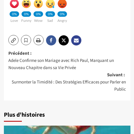
0%
0%
0%
0%
0%
Love
Funny
Wow
Sad
Angry
Navigation
Précédent :
Adele Confirme son Mariage avec Rich Paul, Marquant un
d’article
Nouveau Chapitre dans sa Vie Privée
Suivant :
Surmonter la Timidité : Des Stratégies Efficaces pour Parler en
Public
Plus d'histoires