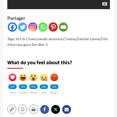
Partager
Tags:
Art le Clown
,
bande-annonce
,
Cinéma
,
Damien Leone
,
Film
d'horreur
,
gore
,
Terrifier 3
What do you feel about this?
0%
0%
0%
0%
0%
Love
Funny
Wow
Sad
Angry