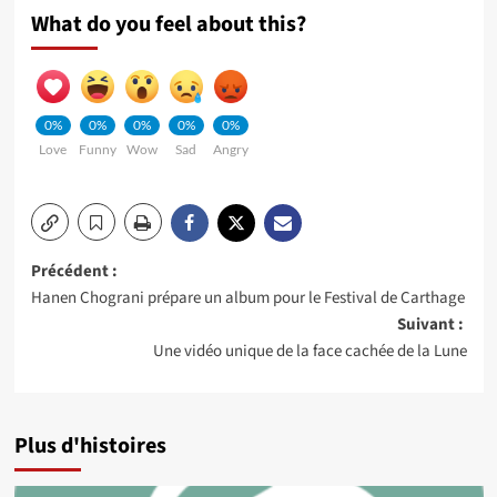
What do you feel about this?
0%
0%
0%
0%
0%
Love
Funny
Wow
Sad
Angry
Navigation
Précédent :
Hanen Chograni prépare un album pour le Festival de Carthage
d’article
Suivant :
Une vidéo unique de la face cachée de la Lune
Plus d'histoires