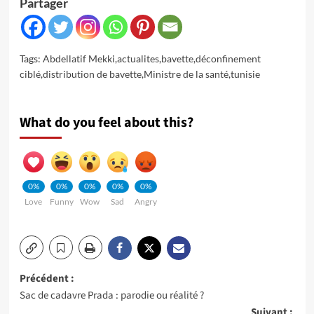
Partager
Tags:
Abdellatif Mekki
,
actualites
,
bavette
,
déconfinement
ciblé
,
distribution de bavette
,
Ministre de la santé
,
tunisie
What do you feel about this?
0%
0%
0%
0%
0%
Love
Funny
Wow
Sad
Angry
Navigation
Précédent :
Sac de cadavre Prada : parodie ou réalité ?
d’article
Suivant :