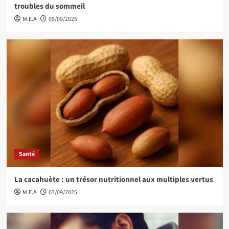
troubles du sommeil
M.E.A
09/09/2025
Santé
La cacahuète : un trésor nutritionnel aux multiples vertus
M.E.A
07/09/2025