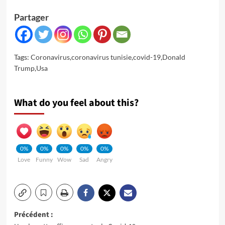
Partager
Tags:
Coronavirus
,
coronavirus tunisie
,
covid-19
,
Donald
Trump
,
Usa
What do you feel about this?
0%
0%
0%
0%
0%
Love
Funny
Wow
Sad
Angry
Navigation
Précédent :