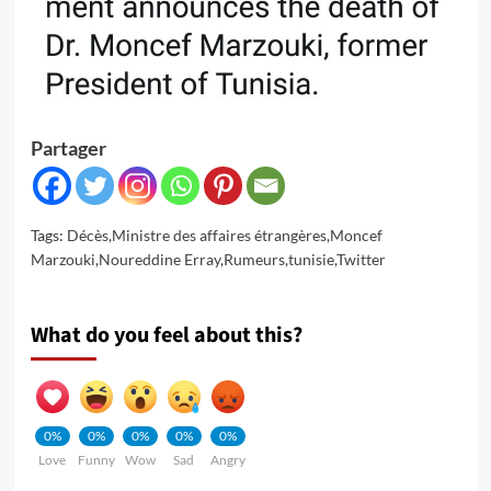
Partager
Tags:
Décès
,
Ministre des affaires étrangères
,
Moncef
Marzouki
,
Noureddine Erray
,
Rumeurs
,
tunisie
,
Twitter
What do you feel about this?
0%
0%
0%
0%
0%
Love
Funny
Wow
Sad
Angry