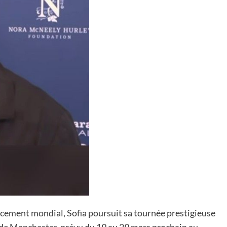
ncement mondial, Sofia poursuit sa tournée prestigieuse
lm de Manchester, prévu du 19 au 29 mars prochain au