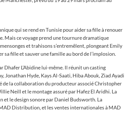
nnique qui se rend en Tunisie pour aider sa fille à renouer
se. Mais ce voyage prend une tournure dramatique
, mensonges et trahisons s’entremêlent, plongeant Emily
sa fille et sauver une famille au bord de l’implosion.
 par Dhafer L’Abidine lui-même. Il réunit un casting
y, Jonathan Hyde, Kays Al-Saati, Hiba Abouk, Ziad Ayadi
é de la collaboration du producteur associé Christopher
llie Neill et le montage assuré par Hafez El Aridhi. La
n et le design sonore par Daniel Budsworth. La
 MAD Distribution, et les ventes internationales à MAD