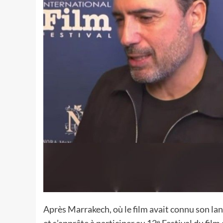
Après Marrakech, où le film avait connu son la
et s’apprête à participer au 12ᵉ Festival du fi