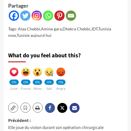
Partager
Tags:
Alaa Chebbi
,
Amine gara
,
Dhekra Chebbi
,
JDT
,
Tunisia
now
,
Tunisie aujourd hui
What do you feel about this?
0%
0%
0%
0%
0%
Love
Funny
Wow
Sad
Angry
Navigation
Précédent :
Elle joue du violon durant son opération chirurgicale