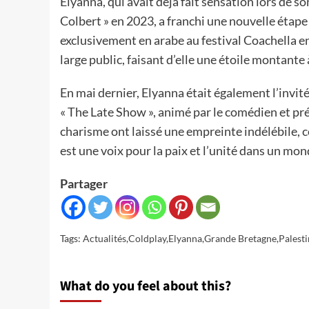
Elyanna, qui avait déjà fait sensation lors de 
Colbert » en 2023, a franchi une nouvelle étape
exclusivement en arabe au festival Coachella e
large public, faisant d’elle une étoile montante 
En mai dernier, Elyanna était également l’invit
« The Late Show », animé par le comédien et pr
charisme ont laissé une empreinte indélébile, co
est une voix pour la paix et l’unité dans un mo
Partager
Tags:
Actualités
,
Coldplay
,
Elyanna
,
Grande Bretagne
,
Palest
What do you feel about this?