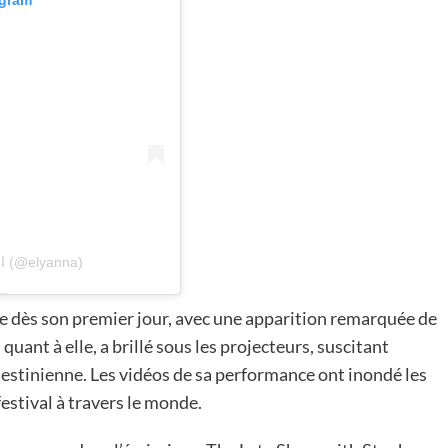
agram
Une publication partagée par Elyanna اليانا (@elyanna)
ne dès son premier jour, avec une apparition remarquée de
uant à elle, a brillé sous les projecteurs, suscitant
alestinienne. Les vidéos de sa performance ont inondé les
festival à travers le monde.