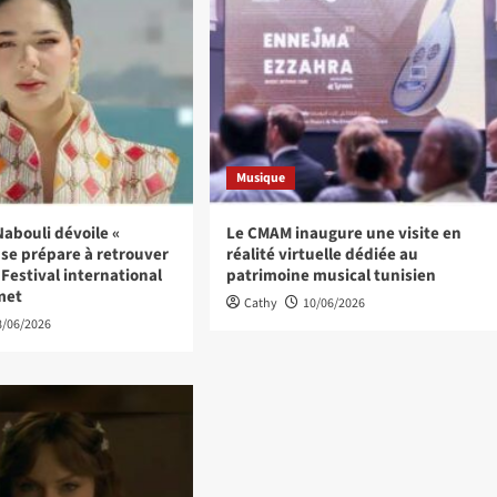
Musique
abouli dévoile «
Le CMAM inaugure une visite en
t se prépare à retrouver
réalité virtuelle dédiée au
 Festival international
patrimoine musical tunisien
met
Cathy
10/06/2026
8/06/2026