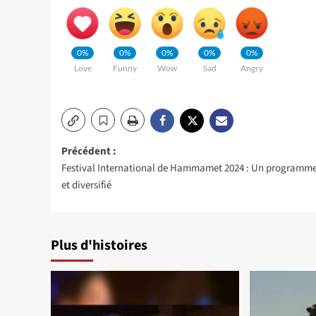
0%
0%
0%
0%
0%
Love
Funny
Wow
Sad
Angry
Navigation
Précédent :
Festival International de Hammamet 2024 : Un programme
d’article
et diversifié
Plus d'histoires