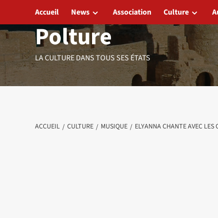
Aller
Accueil
News
Association
Culture
A
au
Polture
contenu
LA CULTURE DANS TOUS SES ÉTATS
ACCUEIL
CULTURE
MUSIQUE
ELYANNA CHANTE AVEC LES