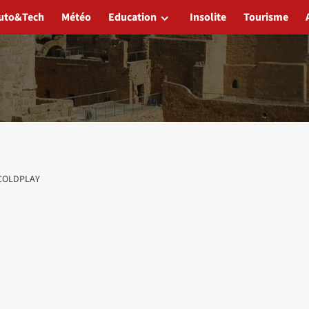
uto&Tech
Météo
Education
Insolite
Tourisme
 COLDPLAY