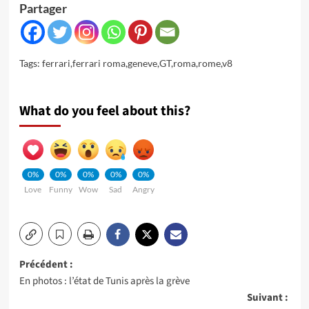
Partager
Tags:
ferrari
,
ferrari roma
,
geneve
,
GT
,
roma
,
rome
,
v8
What do you feel about this?
0%
0%
0%
0%
0%
Love
Funny
Wow
Sad
Angry
Navigation
Précédent :
En photos : l’état de Tunis après la grève
d’article
Suivant :