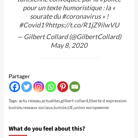
pour un texte humoristique : la «
sourate du
#coronavirus
» !
#Covid19
https://t.co/R1jZ9ilwVU
— Gilbert Collard (@GilbertCollard)
May 8, 2020
Partager
Tags:
actu reseau
,
actualites
,
gilbert collard
,
liberte d expression
tunisie
,
reseaux sociaux
,
tunisie
,
UE
,
union europeenne
What do you feel about this?