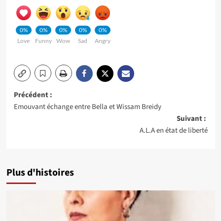
0%
0%
0%
0%
0%
Love
Funny
Wow
Sad
Angry
Navigation
Précédent :
Emouvant échange entre Bella et Wissam Breidy
d’article
Suivant :
A.L.A en état de liberté
Plus d'histoires