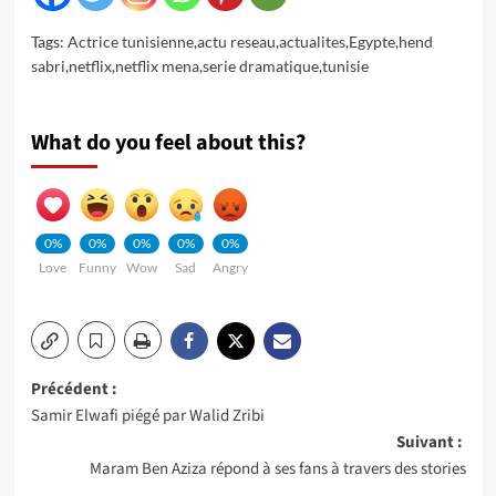
Tags:
Actrice tunisienne
,
actu reseau
,
actualites
,
Egypte
,
hend
sabri
,
netflix
,
netflix mena
,
serie dramatique
,
tunisie
What do you feel about this?
0%
0%
0%
0%
0%
Love
Funny
Wow
Sad
Angry
Navigation
Précédent :
Samir Elwafi piégé par Walid Zribi
d’article
Suivant :
Maram Ben Aziza répond à ses fans à travers des stories