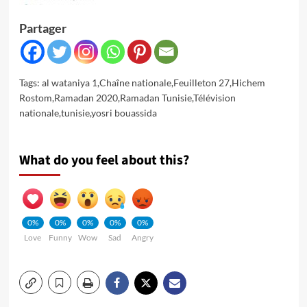
Partager
Tags:
al wataniya 1
,
Chaîne nationale
,
Feuilleton 27
,
Hichem
Rostom
,
Ramadan 2020
,
Ramadan Tunisie
,
Télévision
nationale
,
tunisie
,
yosri bouassida
What do you feel about this?
0%
0%
0%
0%
0%
Love
Funny
Wow
Sad
Angry