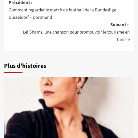
Navigation
Précédent :
Comment regarder le match de football de la Bundesliga :
d’article
Düsseldorf – Dortmund
Suivant :
Lel Shams, une chanson pour promouvoir le tourisme en
Tunisie
Plus d'histoires