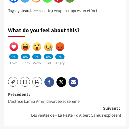
Tags:
gateau
,
idee
,
recette
,
recuperer apres un effort
What do you feel about this?
0%
0%
0%
0%
0%
Love
Funny
Wow
Sad
Angry
Navigation
Précédent :
L’actrice Lamia Amri, divorcée et sereine
d’article
Suivant :
Les ventes de « La Peste » d’Albert Camus explosent