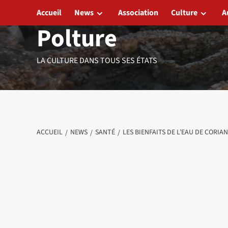
Aller
Accueil
News
Association
Culture
A
au
Polture
contenu
LA CULTURE DANS TOUS SES ÉTATS
ACCUEIL
NEWS
SANTÉ
LES BIENFAITS DE L’EAU DE CORIA