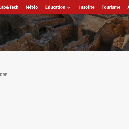
uto&Tech
Météo
Education
Insolite
Tourisme
NDRE