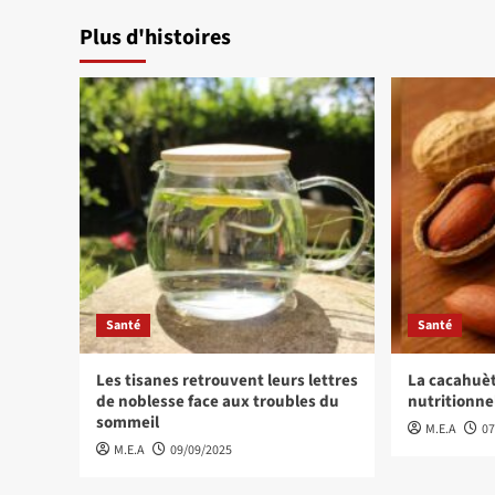
Plus d'histoires
Santé
Santé
Les tisanes retrouvent leurs lettres
La cacahuèt
de noblesse face aux troubles du
nutritionne
sommeil
M.E.A
07
M.E.A
09/09/2025