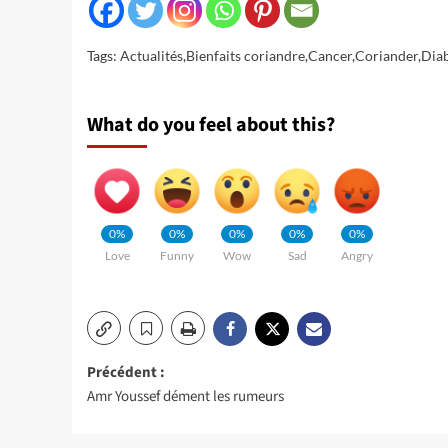
Tags:
Actualités
,
Bienfaits coriandre
,
Cancer
,
Coriander
,
Dia
What do you feel about this?
0%
0%
0%
0%
0%
Love
Funny
Wow
Sad
Angry
Navigation
Précédent :
Amr Youssef dément les rumeurs
d’article