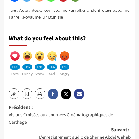
Tags:
Actualités
,
Crown Joanne Farrell
,
Grande Bretagne
,
Joanne
Farrell
,
Royaume-Uni
,
tunisie
What do you feel about this?
0%
0%
0%
0%
0%
Love
Funny
Wow
Sad
Angry
Navigation
Précédent :
Visions Croisées aux Journées Cinématographiques de
d’article
Carthage
Suivant :
L’enregistrement audio de Sherine Abdel Wahab