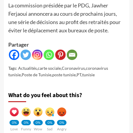
La commission présidée par le PDG, Jawher
Ferjaoui annoncera au cours de prochains jours,
une série de décisions au profit des retraités pour
éviter le déplacement aux bureaux de poste.
Partager
Tags:
Actualités
,
carte sociale
,
Coronavirus
,
coronavirus
tunisie
,
Poste de Tunisie
,
poste tunisie
,
PT
,
tunisie
What do you feel about this?
0%
0%
0%
0%
0%
Love
Funny
Wow
Sad
Angry