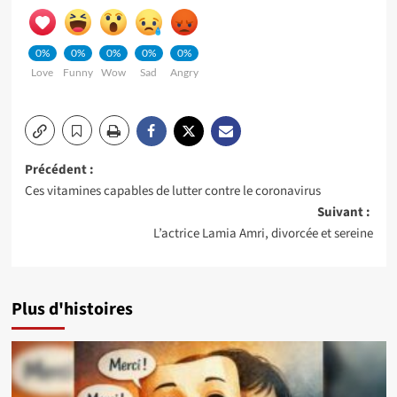
0%
0%
0%
0%
0%
Love
Funny
Wow
Sad
Angry
Navigation
Précédent :
Ces vitamines capables de lutter contre le coronavirus
d’article
Suivant :
L’actrice Lamia Amri, divorcée et sereine
Plus d'histoires