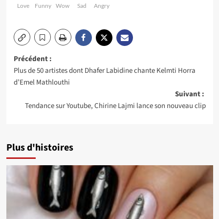
Love
Funny
Wow
Sad
Angry
Navigation
Précédent :
Plus de 50 artistes dont Dhafer Labidine chante Kelmti Horra
d’article
d’Emel Mathlouthi
Suivant :
Tendance sur Youtube, Chirine Lajmi lance son nouveau clip
Plus d'histoires