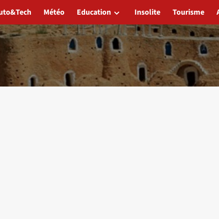
uto&Tech
Météo
Education
Insolite
Tourisme