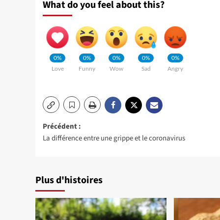
What do you feel about this?
0%
0%
0%
0%
0%
Love
Funny
Wow
Sad
Angry
Navigation
Précédent :
La différence entre une grippe et le coronavirus
d’article
Plus d'histoires