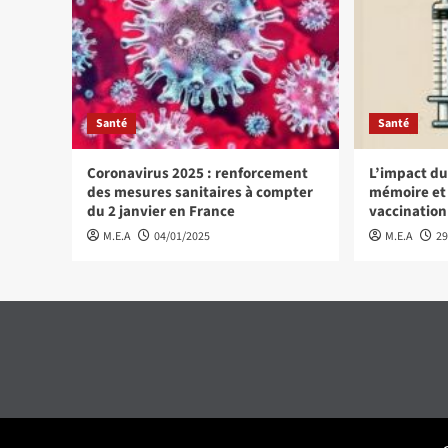
Santé
Santé
Coronavirus 2025 : renforcement
L’impact du
des mesures sanitaires à compter
mémoire et l
du 2 janvier en France
vaccination
M.E.A
04/01/2025
M.E.A
29