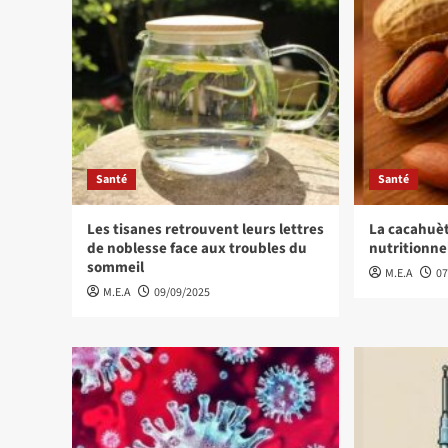
Santé
Santé
Les tisanes retrouvent leurs lettres
La cacahuèt
de noblesse face aux troubles du
nutritionne
sommeil
M.E.A
07
M.E.A
09/09/2025