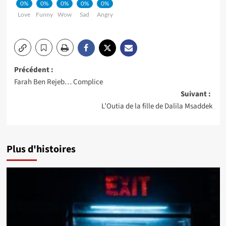
0%
0%
0%
0%
0%
Love
Funny
Wow
Sad
Angry
Navigation
Précédent :
Farah Ben Rejeb… Complice
d’article
Suivant :
L’Outia de la fille de Dalila Msaddek
Plus d'histoires