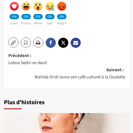
0%
0%
0%
0%
0%
Love
Funny
Wow
Sad
Angry
Navigation
Précédent :
Lobna Sediri en deuil
d’article
Suivant :
Wahida Dridi lance son café culturel à la Goulette
Plus d'histoires