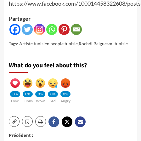
https://www.facebook.com/100014458322608/post
Partager
Tags:
Artiste tunisien
,
people tunisie
,
Rochdi Belguesmi
,
tunisie
What do you feel about this?
0%
0%
0%
0%
0%
Love
Funny
Wow
Sad
Angry
Navigation
Précédent :