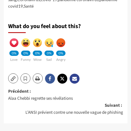
covid19
,
Santé
What do you feel about this?
0%
0%
0%
0%
0%
Love
Funny
Wow
Sad
Angry
Navigation
Précédent :
Alaa Chebbi regrette ses révélations
d’article
Suivant :
L’ANSI prévient contre une nouvelle vague de phishing