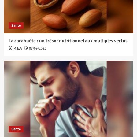
Santé
La cacahuète : un trésor nutritionnel aux multiples vertus
M.E.A
07/09/2025
Santé