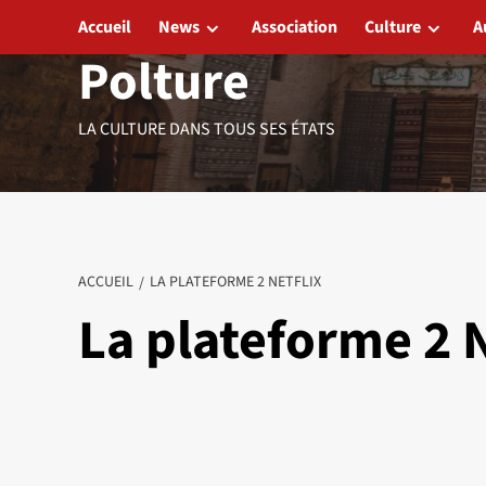
Aller
Accueil
News
Association
Culture
A
au
Polture
contenu
LA CULTURE DANS TOUS SES ÉTATS
ACCUEIL
LA PLATEFORME 2 NETFLIX
La plateforme 2 N