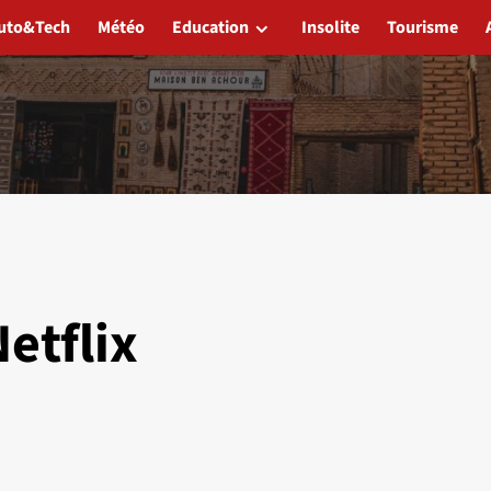
uto&Tech
Météo
Education
Insolite
Tourisme
etflix