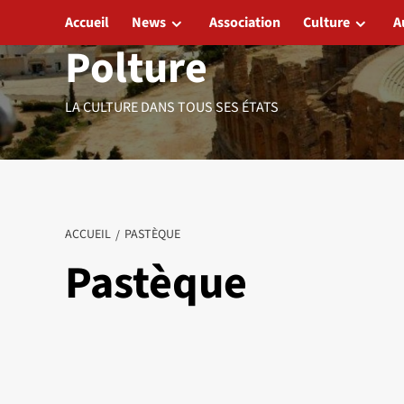
Aller
Accueil
News
Association
Culture
A
au
Polture
contenu
LA CULTURE DANS TOUS SES ÉTATS
ACCUEIL
PASTÈQUE
Pastèque