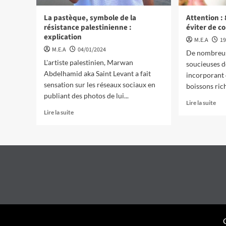
La pastèque, symbole de la
Attention :
résistance palestinienne :
éviter de 
explication
M.E.A
19
M.E.A
04/01/2024
De nombreus
L'artiste palestinien, Marwan
soucieuses d
Abdelhamid aka Saint Levant a fait
incorporant 
sensation sur les réseaux sociaux en
boissons ric
publiant des photos de lui...
Lire la suite
Lire la suite