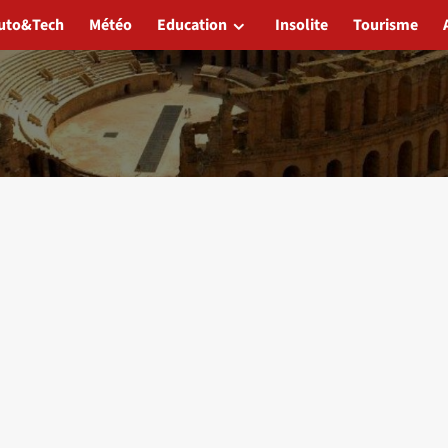
uto&Tech
Météo
Education
Insolite
Tourisme