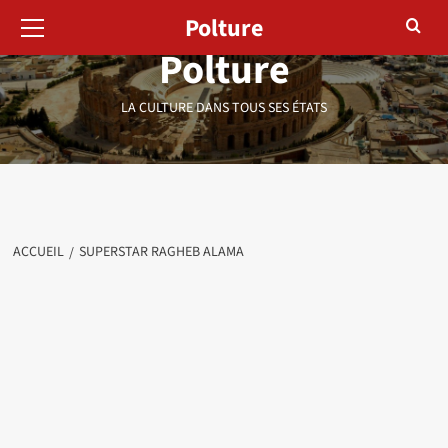
Menu
Aller
Polture
principal
au
Polture
contenu
LA CULTURE DANS TOUS SES ÉTATS
ACCUEIL
SUPERSTAR RAGHEB ALAMA