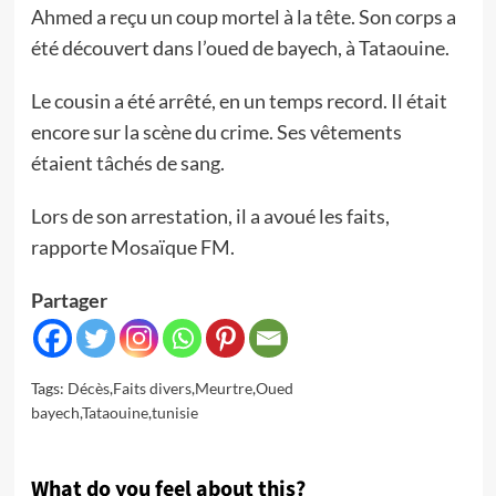
Ahmed a reçu un coup mortel à la tête. Son corps a
été découvert dans l’oued de bayech, à Tataouine.
Le cousin a été arrêté, en un temps record. Il était
encore sur la scène du crime. Ses vêtements
étaient tâchés de sang.
Lors de son arrestation, il a avoué les faits,
rapporte Mosaïque FM.
Partager
Tags:
Décès
,
Faits divers
,
Meurtre
,
Oued
bayech
,
Tataouine
,
tunisie
What do you feel about this?