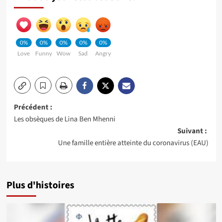
0%
0%
0%
0%
0%
Love
Funny
Wow
Sad
Angry
Navigation
Précédent :
Les obsèques de Lina Ben Mhenni
d’article
Suivant :
Une famille entière atteinte du coronavirus (EAU)
Plus d'histoires