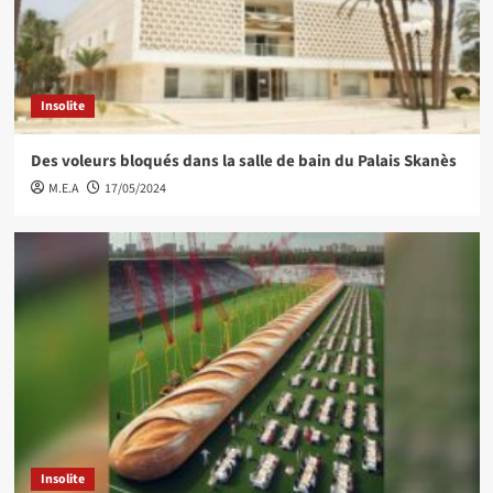
Insolite
Des voleurs bloqués dans la salle de bain du Palais Skanès
M.E.A
17/05/2024
Insolite