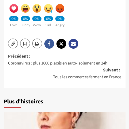
0%
0%
0%
0%
0%
Love
Funny
Wow
Sad
Angry
Navigation
Précédent :
Coronavirus : plus 1600 placés en auto-isolement en 24h
d’article
Suivant :
Tous les commerces ferment en France
Plus d'histoires