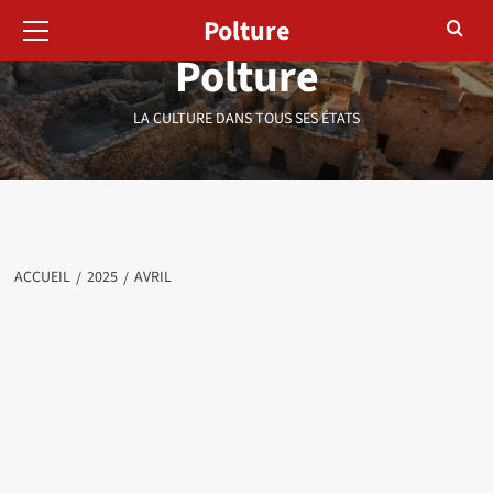
Menu
Aller
Polture
principal
au
Polture
contenu
LA CULTURE DANS TOUS SES ÉTATS
ACCUEIL
2025
AVRIL