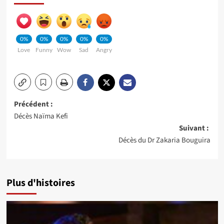
0%
0%
0%
0%
0%
Love
Funny
Wow
Sad
Angry
Navigation
Précédent :
Décès Naïma Kefi
d’article
Suivant :
Décès du Dr Zakaria Bouguira
Plus d'histoires