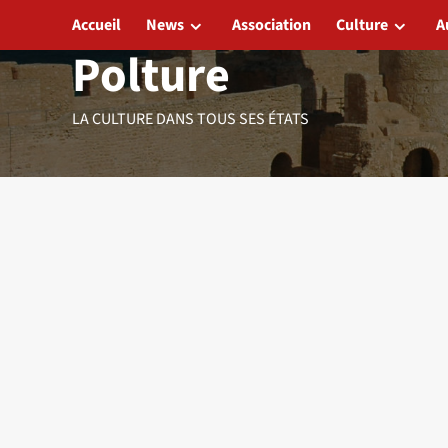
Aller
Accueil
News
Association
Culture
A
au
Polture
contenu
LA CULTURE DANS TOUS SES ÉTATS