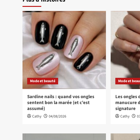
Mode et beauté
Mode et beau
Sardine nails : quand vos ongles
Les ongles d
sentent bon la marée (et c’est
manucure d
assumé)
signature
Cathy
04/08/2026
Cathy
0