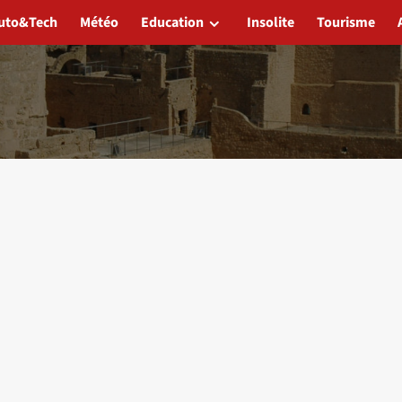
uto&Tech
Météo
Education
Insolite
Tourisme