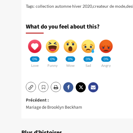
Tags:
collection automne hiver 2020
,
createur de mode
,
des
What do you feel about this?
0%
0%
0%
0%
0%
Love
Funny
Wow
Sad
Angry
Navigation
Précédent :
Mariage de Brooklyn Beckham
d’article
Plus d'histoires