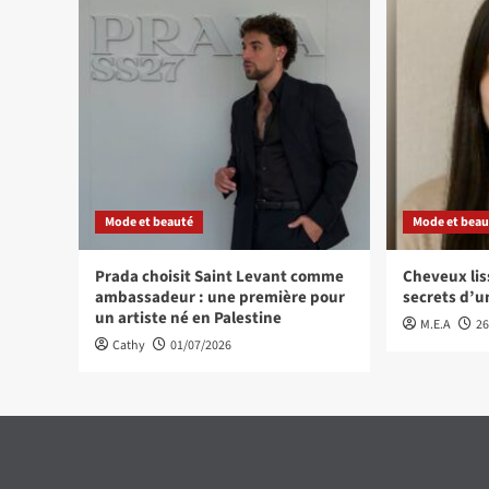
Mode et beauté
Mode et beau
Prada choisit Saint Levant comme
Cheveux lis
ambassadeur : une première pour
secrets d’u
un artiste né en Palestine
M.E.A
26
Cathy
01/07/2026